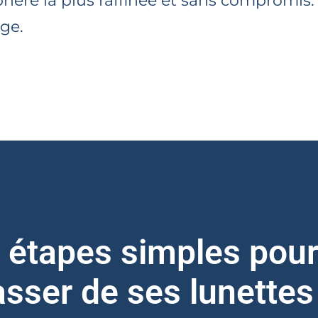
phère la plus raffinée et sans compromis.
age.
s étapes simples pour
sser de ses lunettes