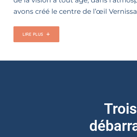
de la vision à tout âge, dans l’atmos
avons créé le centre de l’œil Verniss
LIRE PLUS
Troi
débarra