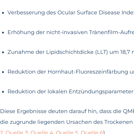
Verbesserung des Ocular Surface Disease Index
Erhöhung der nicht-invasiven Tränenfilm-Aufr
Zunahme der Lipidschichtdicke (LLT) um 18,7 
Reduktion der Hornhaut-Fluoreszeinfärbung u
Reduktion der lokalen Entzündungsparameter
Diese Ergebnisse deuten darauf hin, dass die Q
die zugrunde liegenden Ursachen des Trockenen 
2
,
Quelle 3
,
Quelle 4
,
Quelle 5
,
Quelle 6
).