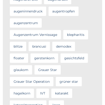
augeninnendruck
augentropfen
augenzentrum
Augenzentrum Vernissage
blepharitis
blitze
brancusi
demodex
floater
gerstenkorn
gesichtsfeld
glaukom
Grauer Star
Grauer Star Operation
grüner star
hagelkorn
IVT
katarakt
kataraktoperation
laser