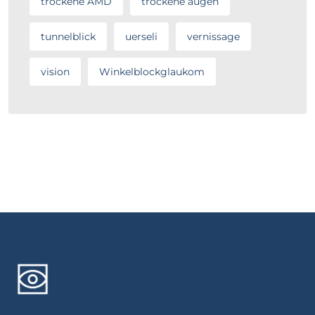
trockene AMD
trockene augen
tunnelblick
uerseli
vernissage
vision
Winkelblockglaukom