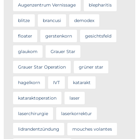
Augenzentrum Vernissage
blepharitis
blitze
brancusi
demodex
floater
gerstenkorn
gesichtsfeld
glaukom
Grauer Star
Grauer Star Operation
grüner star
hagelkorn
IVT
katarakt
kataraktoperation
laser
laserchirurgie
laserkorrektur
lidrandentzündung
mouches volantes