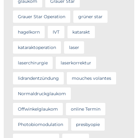
glaukom
Grauer Star
Grauer Star Operation
grüner star
hagelkorn
IVT
katarakt
kataraktoperation
laser
laserchirurgie
laserkorrektur
lidrandentzündung
mouches volantes
Normaldruckglaukom
Offwinkelglaukom
online Termin
Photobiomodulation
presbyopie