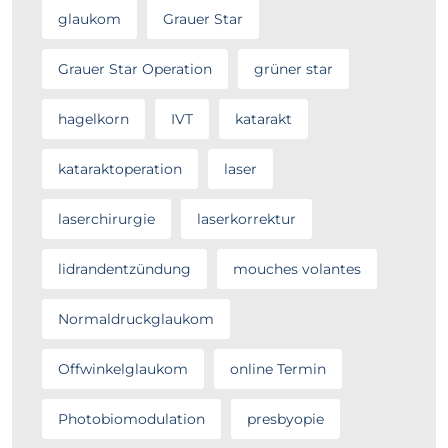
glaukom
Grauer Star
Grauer Star Operation
grüner star
hagelkorn
IVT
katarakt
kataraktoperation
laser
laserchirurgie
laserkorrektur
lidrandentzündung
mouches volantes
Normaldruckglaukom
Offwinkelglaukom
online Termin
Photobiomodulation
presbyopie