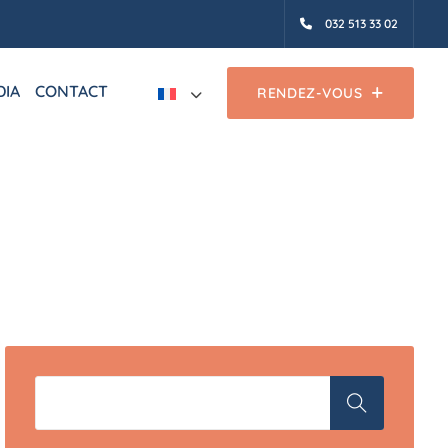
032 513 33 02
DIA
CONTACT
RENDEZ-VOUS