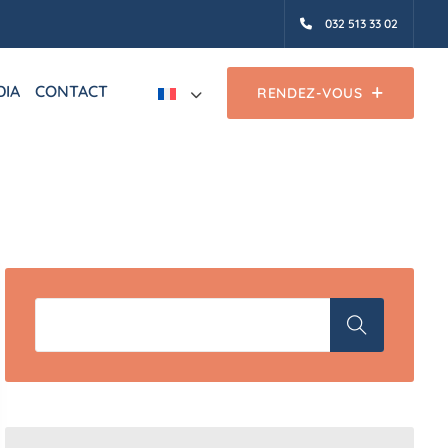
032 513 33 02
DIA
CONTACT
RENDEZ-VOUS